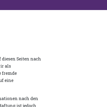
f diesen Seiten nach
ir als
te fremde
uf eine
mationen nach den
aftung ist jedoch