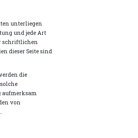
iten unterliegen
tung und jede Art
 schriftlichen
n dieser Seite sind
 werden die
 solche
ng aufmerksam
rden von
.