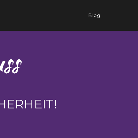
Blog
ss
HERHEIT!